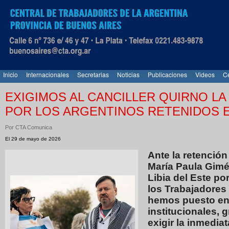
Inicio
Internacionales
Secretarias
Noticias
Publicaciones
Videos
Ce
EXIGIMOS AL CANCILLER QUIRNO LA
POR LOS ARGENTINOS RETENIDOS E
Por CTA Comunica
El 29 de mayo de 2026
Ante la retención
María Paula Gimé
Libia del Este po
los Trabajadores
hemos puesto en
institucionales, 
exigir la inmedia