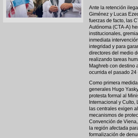
Ante la retención ileg
Giménez y Lucas Ezequ
fuerzas de facto, las 
Autónoma (CTA-A) hem
institucionales, gremia
inmediata intervenció
integridad y para gara
directores del medio
realizando tareas hum
Maghreb con destino a
ocurrida el pasado 24
Como primera medida de
generales Hugo Yasky
protesta formal al Min
Internacional y Culto,
las centrales exigen a
mecanismos de protecci
Convención de Viena, 
la región afectada para 
formalización de denu