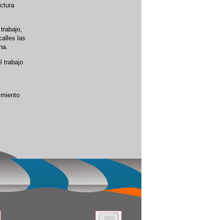
ctura
trabajo,
calles las
na.
l trabajo
,
imiento