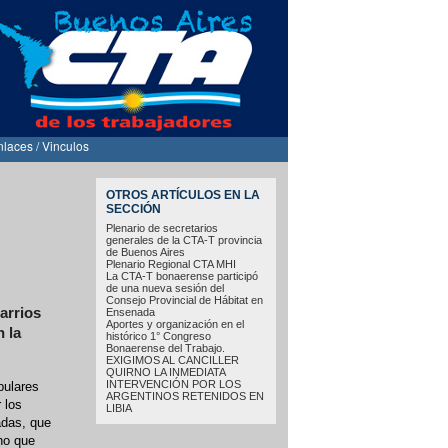
nlaces / Vinculos
OTROS ARTÍCULOS EN LA
SECCIÓN
Plenario de secretarios
generales de la CTA-T provincia
de Buenos Aires
Plenario Regional CTA MHI
La CTA-T bonaerense participó
de una nueva sesión del
Consejo Provincial de Hábitat en
arrios
Ensenada
Aportes y organización en el
 la
histórico 1° Congreso
Bonaerense del Trabajo.
EXIGIMOS AL CANCILLER
QUIRNO LA INMEDIATA
INTERVENCIÓN POR LOS
pulares
ARGENTINOS RETENIDOS EN
 los
LIBIA
adas, que
rno que