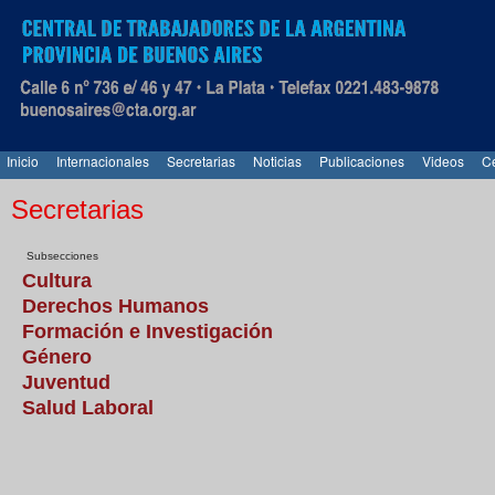
Inicio
Internacionales
Secretarias
Noticias
Publicaciones
Videos
Ce
Secretarias
Subsecciones
Cultura
Derechos Humanos
Formación e Investigación
Género
Juventud
Salud Laboral